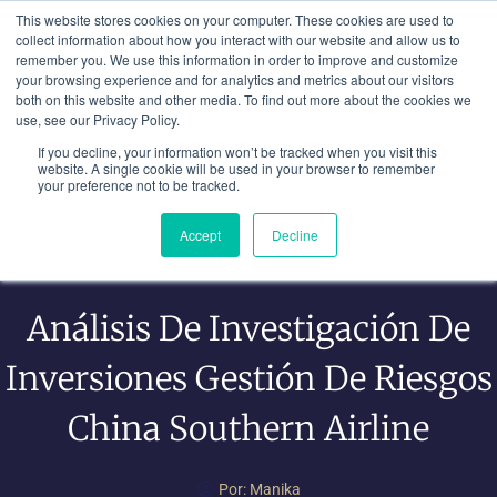
Ir
This website stores cookies on your computer. These cookies are used to
al
collect information about how you interact with our website and allow us to
remember you. We use this information in order to improve and customize
contenido
your browsing experience and for analytics and metrics about our visitors
both on this website and other media. To find out more about the cookies we
use, see our Privacy Policy.
If you decline, your information won’t be tracked when you visit this
website. A single cookie will be used in your browser to remember
your preference not to be tracked.
Accept
Decline
Análisis De Investigación De
Inversiones Gestión De Riesgos
China Southern Airline
Por:
Manika