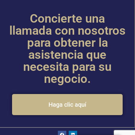
Concierte una
llamada con nosotros
para obtener la
asistencia que
necesita para su
negocio.
Haga clic aquí
F
L