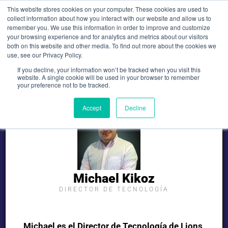
Ir
This website stores cookies on your computer. These cookies are used to
al
collect information about how you interact with our website and allow us to
remember you. We use this information in order to improve and customize
contenido
your browsing experience and for analytics and metrics about our visitors
both on this website and other media. To find out more about the cookies we
use, see our Privacy Policy.
If you decline, your information won’t be tracked when you visit this
website. A single cookie will be used in your browser to remember
your preference not to be tracked.
Accept
Decline
Michael Kikoz
DIRECTOR DE TECNOLOGÍA
Michael es el Director de Tecnología de Lions