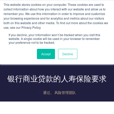
跳
This website stores cookies on your computer. These cookies are used to
至
collect information about how you interact with our website and allow us to
remember you. We use this information in order to improve and customize
内
your browsing experience and for analytics and metrics about our visitors
容
both on this website and other media. To find out more about the cookies we
use, see our Privacy Policy.
If you decline, your information won’t be tracked when you visit this
website. A single cookie will be used in your browser to remember
your preference not to be tracked.
Accept
Decline
银行商业贷款的人寿保险要求
通过。
风险管理团队