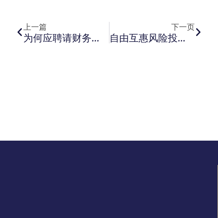
上一页
下一
上一篇
下一页
为何应聘请财务顾问进行尽职调查？释放专业知识和效率的力量
自由互惠风险投资公司分析