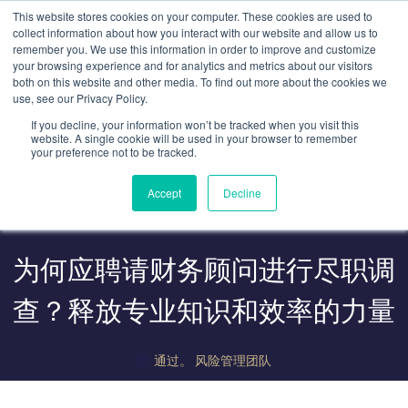
跳
This website stores cookies on your computer. These cookies are used to
至
collect information about how you interact with our website and allow us to
remember you. We use this information in order to improve and customize
内
your browsing experience and for analytics and metrics about our visitors
容
both on this website and other media. To find out more about the cookies we
use, see our Privacy Policy.
If you decline, your information won’t be tracked when you visit this
website. A single cookie will be used in your browser to remember
your preference not to be tracked.
Accept
Decline
为何应聘请财务顾问进行尽职调
查？释放专业知识和效率的力量
通过。
风险管理团队