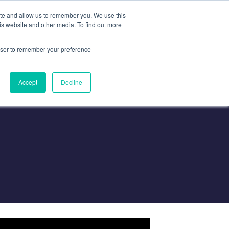
ite and allow us to remember you. We use this
is website and other media. To find out more
联系我们
联系我们
rowser to remember your preference
Accept
Decline