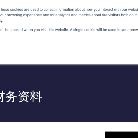
菲勒广场45号，邮编10111
These cookies are used to collect information about how you interact with our webs
our browsing experience and for analytics and metrics about our visitors both on th
y.
服务
我们的团队
行业
洞察力
on’t be tracked when you visit this website. A single cookie will be used in your b
财务资料