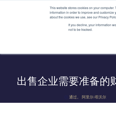
跳
(212) 548-6201
service@lions.financial
纽约州纽约市洛克
This website stores cookies on your computer. 
至
information in order to improve and customize y
内
about the cookies we use, see our Privacy Polic
容
首页
If you decline, your information w
not to be tracked.
出售企业需要准备的
通过。
阿里尔-塔沃尔