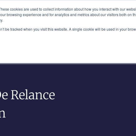
Plaza, New York, NY 10111
These cookies are used to collect information about how you interact with our webs
our browsing experience and for analytics and metrics about our visitors both on th
y.
Notre Équipe
Industries
Aperçus
on’t be tracked when you visit this website. A single cookie will be used in your b
De Relance
on