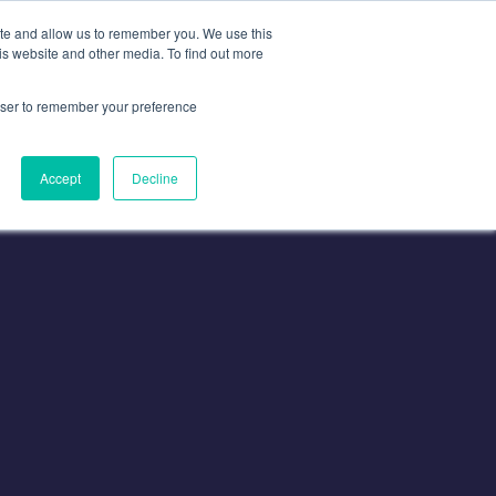
ite and allow us to remember you. We use this
is website and other media. To find out more
Contact
Nous Contacter
rowser to remember your preference
Accept
Decline