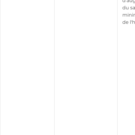
d'au
du sa
mini
de l'