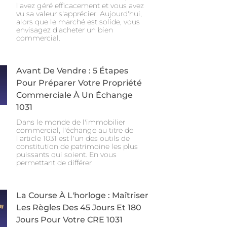
l'avez géré efficacement et vous avez
vu sa valeur s'apprécier. Aujourd'hui,
alors que le marché est solide, vous
envisagez d'acheter un bien
commercial.
Avant De Vendre : 5 Étapes
Pour Préparer Votre Propriété
Commerciale À Un Échange
1031
Dans le monde de l'immobilier
commercial, l'échange au titre de
l'article 1031 est l'un des outils de
constitution de patrimoine les plus
puissants qui soient. En vous
permettant de différer
La Course À L'horloge : Maîtriser
Les Règles Des 45 Jours Et 180
Jours Pour Votre CRE 1031