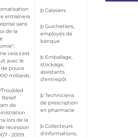
tomatisation
þ Caissiers
e entraînera
eprise sans
þ Guichetiers,
i de la
employés de
le
banque
omie",
e cela s'est
þ Emballage,
it avec le
stockage,
 de pouce
assistants
00 milliards
d'entrepôt
/Troubled
þ Techniciens
 Relief
de prescription
ram de
en pharmacie
inistration
 lors de la
þ Collecteurs
de récession
d'informations,
07 - 2009.