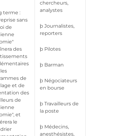
chercheurs,
analystes
g terme :
eprise sans
þ Journalistes,
oi de
reporters
cienne
omie"
înera des
þ Pilotes
stissements
lémentaires
þ Barman
les
rammes de
þ Négociateurs
lage et de
en bourse
entation des
illeurs de
þ Travailleurs de
cienne
la poste
omie", et
érera le
þ Médecins,
drier
anesthésistes,