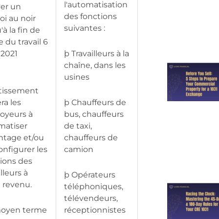
l'automatisation
ver un
des fonctions
i au noir
suivantes :
'à la fin de
e du travail 6
 2021
þ Travailleurs à la
chaîne, dans les
usines
ntissement
era les
þ Chauffeurs de
oyeurs à
bus, chauffeurs
matiser
de taxi,
ntage et/ou
chauffeurs de
onfigurer les
camion
ions des
illeurs à
þ Opérateurs
e revenu.
téléphoniques,
télévendeurs,
moyen terme
réceptionnistes