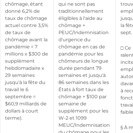
chômage, étant
qui ne sont pas
trou
donné 6,2% de
traditionnellement
emplo
taux de chômage
éligibles à l'aide au
jusqu
actuel contre 3,5%
chômage +
la fêt
de taux de
PEUC/Indemnisation
sept.
chômage avant la
d'urgence du
pandémie = 7
chômage en cas de
□ Ce
millions x $300 de
pandémie pour les
rale
supplément
chômeurs de longue
incit
hebdomadaire x
durée pendant 79
empl
29 semaines
semaines et jusqu'à
auto
jusqu'à la fête du
86 semaines dans les
dava
travail le 6
États à fort taux de
à rec
septembre =
chômage + $100 par
fonct
$60,9 milliards de
semaine de
trava
dollars à court
supplément pour les
faibl
terme).
W-2 et 1099
MEUC/Indemnisation
§ À 
du chômage pour les