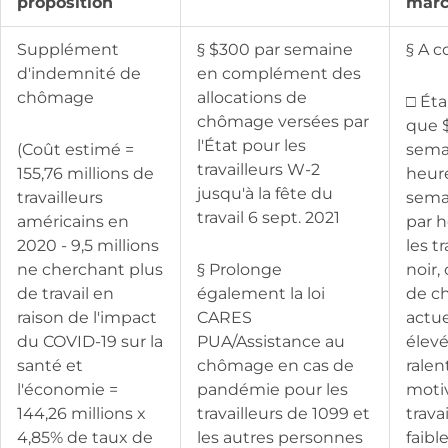
proposition
mar
Supplément
§ $300 par semaine
§ A c
d'indemnité de
en complément des
chômage
allocations de
□ Ét
chômage versées par
que 
l'État pour les
(Coût estimé =
sema
travailleurs W-2
155,76 millions de
heur
jusqu'à la fête du
travailleurs
sema
travail 6 sept. 2021
américains en
par 
2020 - 9,5 millions
les t
ne cherchant plus
§ Prolonge
noir,
de travail en
également la loi
de c
raison de l'impact
CARES
actue
du COVID-19 sur la
PUA/Assistance au
élevé
santé et
chômage en cas de
ralent
l'économie =
pandémie pour les
moti
144,26 millions x
travailleurs de 1099 et
trava
4,85% de taux de
les autres personnes
faibl