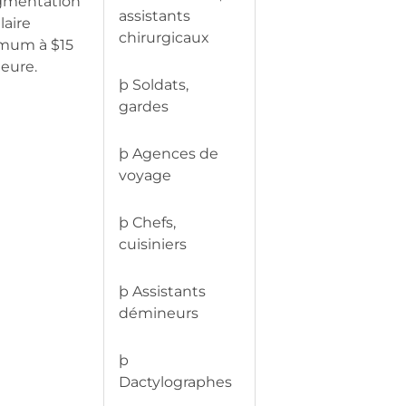
gmentation
assistants
laire
chirurgicaux
mum à $15
heure.
þ Soldats,
gardes
þ Agences de
voyage
þ Chefs,
cuisiniers
þ Assistants
démineurs
þ
Dactylographes