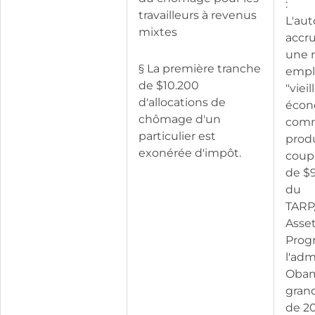
:
travailleurs à revenus
L'au
mixtes
accru
une r
§ La première tranche
emplo
de $10.200
"vieil
d'allocations de
écon
chômage d'un
comm
particulier est
produ
exonérée d'impôt.
coup
de $9
du
TARP
Asset
Prog
l'adm
Obama
gran
de 20