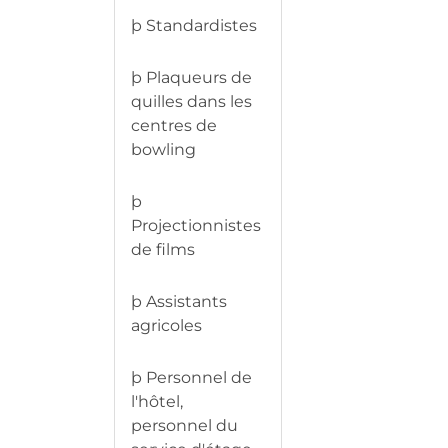
þ Standardistes
þ Plaqueurs de
quilles dans les
centres de
bowling
þ
Projectionnistes
de films
þ Assistants
agricoles
þ Personnel de
l'hôtel,
personnel du