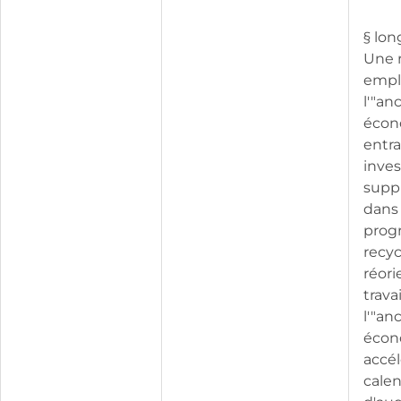
§ lon
Une r
empl
l'"an
écon
entra
inve
supp
dans 
prog
recyc
réori
trava
l'"an
écon
accél
calen