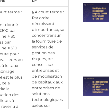
ché
LF
ourt terme :
§ A court terme :
Par ordre
décroissant
ant donné
d'importance, se
$300 par
concentrer sur
ine ÷ 30
la fourniture de
es par
services de
ine = $10
gestion des
heure pour
risques, de
ravailleurs au
conseil aux
 où le taux
entreprises et
hômage
de mobilisation
l est le plus
de capitaux aux
, cela
entreprises de
ira la
solutions
vation des
technologiques
illeurs à
axées sur
e revenu à