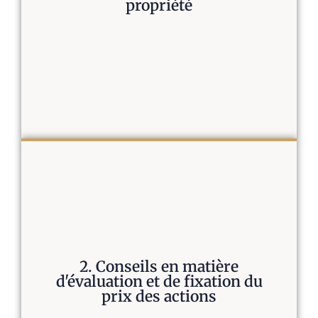
propriété
Nous évaluons la propriété, y compris :
Structure de la propriété
Alignement des contrôles
Incitations des partenaires
2. Conseils en matière
Impact de l'accord
d'évaluation et de fixation du
prix des actions
Permet d'identifier les risques à un stade