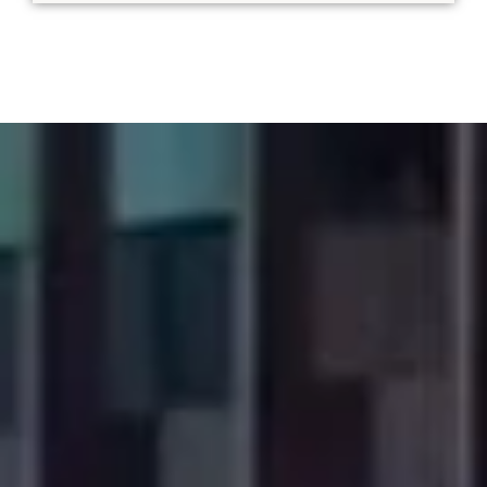
Nous structurons les relations avec les
investisseurs :
Cadre de communication
Normes de rapport
Alignement des parties prenantes
Planification future
Se concentrer sur l'alignement à long
terme.
En savoir plus