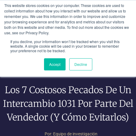
Ir
This website stores cookies on your computer. These cookies are used to
al
collect information about how you interact with our website and allow us to
remember you. We use this information in order to improve and customize
contenido
your browsing experience and for analytics and metrics about our visitors
both on this website and other media. To find out more about the cookies we
use, see our Privacy Policy.
If you decline, your information won’t be tracked when you visit this
website. A single cookie will be used in your browser to remember
your preference not to be tracked.
Accept
Decline
Los 7 Costosos Pecados De Un
Intercambio 1031 Por Parte Del
Vendedor (y Cómo Evitarlos)
Por:
Equipo de investigación