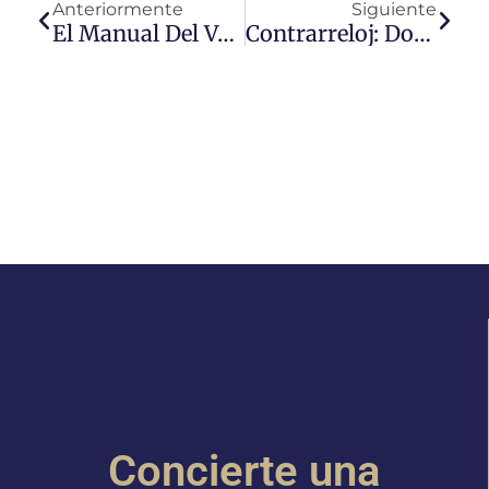
Anteriormente
Siguiente
El Manual Del Vendedor De CRE: Una Guía Completa Para Su Intercambio 1031
Contrarreloj: Domine Las Reglas De 45 Y 180 Días Para Su CRE 1031
Concierte una