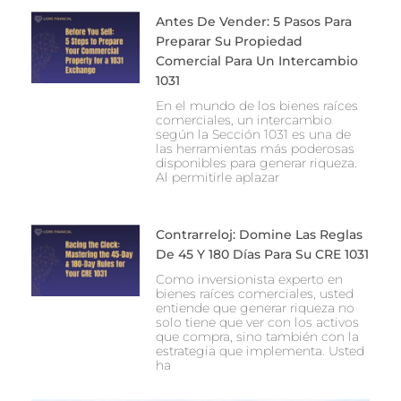
Antes De Vender: 5 Pasos Para
Preparar Su Propiedad
Comercial Para Un Intercambio
1031
En el mundo de los bienes raíces
comerciales, un intercambio
según la Sección 1031 es una de
las herramientas más poderosas
disponibles para generar riqueza.
Al permitirle aplazar
Contrarreloj: Domine Las Reglas
De 45 Y 180 Días Para Su CRE 1031
Como inversionista experto en
bienes raíces comerciales, usted
entiende que generar riqueza no
solo tiene que ver con los activos
que compra, sino también con la
estrategia que implementa. Usted
ha