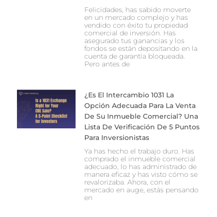
Felicidades, has sabido moverte
en un mercado complejo y has
vendido con éxito tu propiedad
comercial de inversión. Has
asegurado tus ganancias y los
fondos se están depositando en la
cuenta de garantía bloqueada.
Pero antes de
¿Es El Intercambio 1031 La
Opción Adecuada Para La Venta
De Su Inmueble Comercial? Una
Lista De Verificación De 5 Puntos
Para Inversionistas
Ya has hecho el trabajo duro. Has
comprado el inmueble comercial
adecuado, lo has administrado de
manera eficaz y has visto cómo se
revalorizaba. Ahora, con el
mercado en auge, estás pensando
en