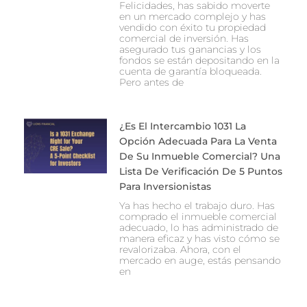
Felicidades, has sabido moverte
en un mercado complejo y has
vendido con éxito tu propiedad
comercial de inversión. Has
asegurado tus ganancias y los
fondos se están depositando en la
cuenta de garantía bloqueada.
Pero antes de
¿Es El Intercambio 1031 La
Opción Adecuada Para La Venta
De Su Inmueble Comercial? Una
Lista De Verificación De 5 Puntos
Para Inversionistas
Ya has hecho el trabajo duro. Has
comprado el inmueble comercial
adecuado, lo has administrado de
manera eficaz y has visto cómo se
revalorizaba. Ahora, con el
mercado en auge, estás pensando
en