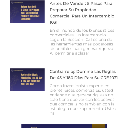
Antes De Vender: 5 Pasos Para
Preparar Su Propiedad
Comercial Para Un Intercambio
1031
En el mundo de los bienes raíces
comerciales, un intercambio
según la Sección 1031 es una de
las herramientas más poderosas
disponibles para generar riqueza.
Al permitirle aplazar
Contrarreloj: Domine Las Reglas
De 45 Y 180 Días Para Su CRE 1031
Como inversionista experto en
bienes raíces comerciales, usted
entiende que generar riqueza no
solo tiene que ver con los activos
que compra, sino también con la
estrategia que implementa. Usted
ha