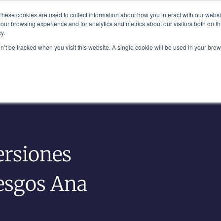
Plaza, Nueva York, NY 10111
These cookies are used to collect information about how you interact with our webs
our browsing experience and for analytics and metrics about our visitors both on th
y.
Nuestro Equipo
Industrias
Informació
on’t be tracked when you visit this website. A single cookie will be used in your b
ersiones
iesgos Ana