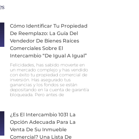
es
Cómo Identificar Tu Propiedad
De Reemplazo: La Guía Del
Vendedor De Bienes Raíces
Comerciales Sobre El
Intercambio “de Igual A Igual”
Felicidades, has sabido moverte en
un mercado complejo y has vendido
con éxito tu propiedad comercial de
inversión. Has asegurado tus
ganancias y los fondos se están
depositando en la cuenta de garantía
bloqueada. Pero antes de
¿Es El Intercambio 1031 La
Opción Adecuada Para La
Venta De Su Inmueble
Comercial? Una Lista De