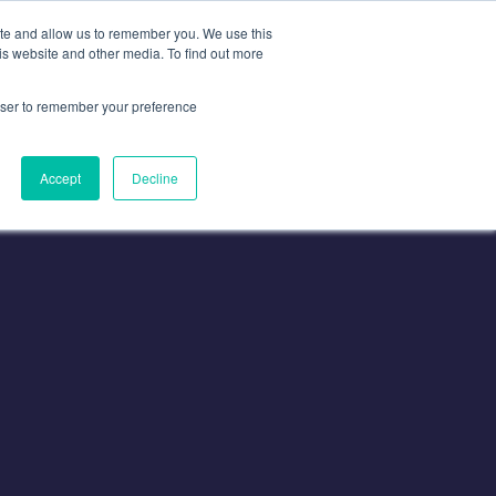
ite and allow us to remember you. We use this
is website and other media. To find out more
n
Contacte Con
Contacto
rowser to remember your preference
Accept
Decline