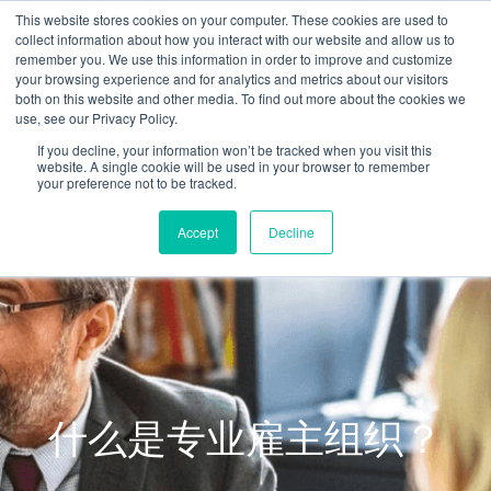
跳
This website stores cookies on your computer. These cookies are used to
至
collect information about how you interact with our website and allow us to
remember you. We use this information in order to improve and customize
内
your browsing experience and for analytics and metrics about our visitors
容
both on this website and other media. To find out more about the cookies we
use, see our Privacy Policy.
If you decline, your information won’t be tracked when you visit this
website. A single cookie will be used in your browser to remember
your preference not to be tracked.
Accept
Decline
什么是专业雇主组织？