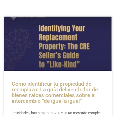
Página
Página
Página
Página
Página
Cómo identificar tu propiedad de
reemplazo: La guía del vendedor de
bienes raíces comerciales sobre el
intercambio “de igual a igual”
Felicidades, has sabido moverte en un mercado complejo