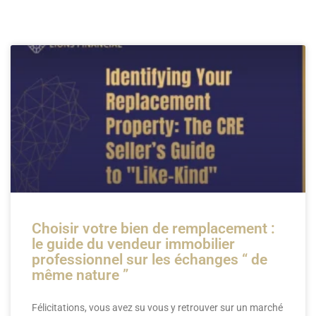
Page
Page
Page
Page
Page
Choisir votre bien de remplacement :
le guide du vendeur immobilier
professionnel sur les échanges “ de
même nature ”
Félicitations, vous avez su vous y retrouver sur un marché