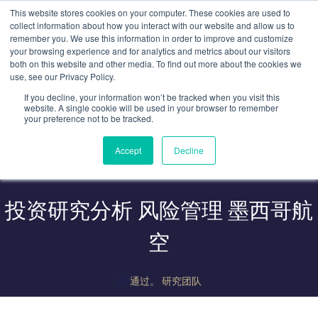
跳
This website stores cookies on your computer. These cookies are used to
至
collect information about how you interact with our website and allow us to
remember you. We use this information in order to improve and customize
内
your browsing experience and for analytics and metrics about our visitors
容
both on this website and other media. To find out more about the cookies we
use, see our Privacy Policy.
If you decline, your information won’t be tracked when you visit this
website. A single cookie will be used in your browser to remember
your preference not to be tracked.
Accept
Decline
投资研究分析 风险管理 墨西哥航
空
通过。
研究团队