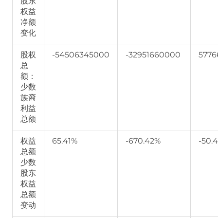
股东
权益
净额
变化
股权
-54506345000
-32951660000
5776
总
额：
少数
族裔
利益
总额
权益
65.41%
-670.42%
-50.
总额
少数
股东
权益
总额
变动