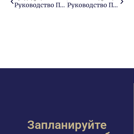
Руководство По Приобретению Коммерческой Недвижимости В Нью-Йорке: Пошаговое Моделирование С Lions Financial
Руководство Продавца По Обмену 1031: Как Отсрочить Уплату Налогов При Продаже Недвижимости
Запланируйте