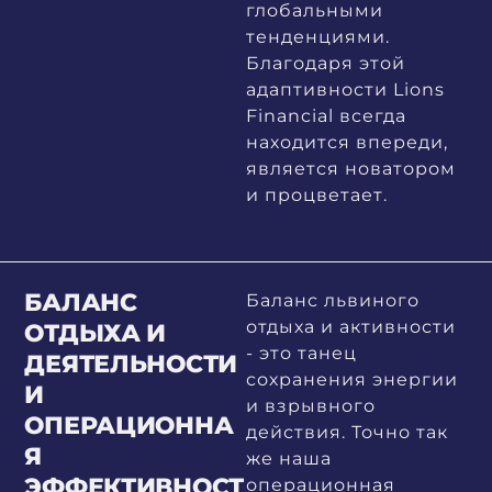
глобальными
тенденциями.
Благодаря этой
адаптивности Lions
Financial всегда
находится впереди,
является новатором
и процветает.
БАЛАНС
Баланс львиного
отдыха и активности
ОТДЫХА И
- это танец
ДЕЯТЕЛЬНОСТИ
сохранения энергии
И
и взрывного
ОПЕРАЦИОННА
действия. Точно так
Я
же наша
ЭФФЕКТИВНОСТ
операционная