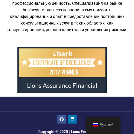
профессиональную ценность. Специализация на рынке
business-to-business позволила ему получить
квалифицированный опыт в предоставлении постоянных
консультационных услуг в таких областях, как
консультирования, рынков капитала и управления рисками.
F
L
a
i
Русский
c
n
e
k
Copyright © 2020 | Lions Financial
b
e