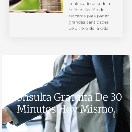
cualificado accede a
la financiación de
terceros para pagar
grandes cantidades
de dinero de la vida
Consulta Gratuita De 30
Minutos Hoy Mismo.