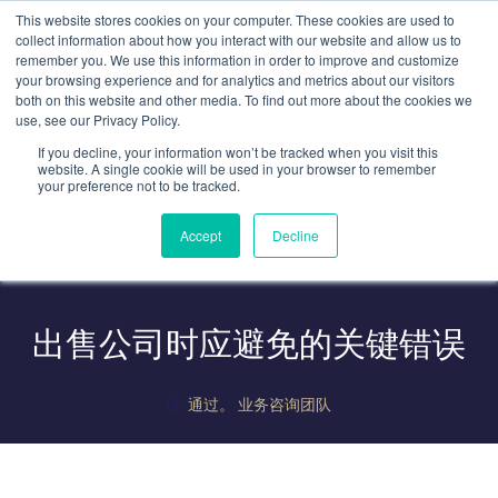
跳
This website stores cookies on your computer. These cookies are used to
至
collect information about how you interact with our website and allow us to
remember you. We use this information in order to improve and customize
内
your browsing experience and for analytics and metrics about our visitors
容
both on this website and other media. To find out more about the cookies we
use, see our Privacy Policy.
If you decline, your information won’t be tracked when you visit this
website. A single cookie will be used in your browser to remember
your preference not to be tracked.
Accept
Decline
出售公司时应避免的关键错误
通过。
业务咨询团队