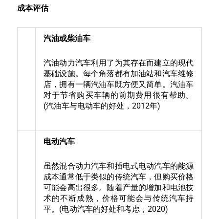
成本评估
汽油或柴油车
汽油动力汽车利用了为其存在而建立的现代
基础设施。每个角落都有加油站和汽车维修
店，拥有一辆汽油车既方便又简单。汽油车
对于节省购买车辆的前期费用很有帮助。
(汽油车与电动车的好处，2012年)
电动汽车
虽然混合动力汽车和插电式电动汽车的能源
成本通常低于类似的传统汽车，但购买价格
可能会高出很多。随着产量的增加和电池技
术的不断成熟，价格可能会与传统汽车持
平。(电动汽车的好处和考虑，2020)