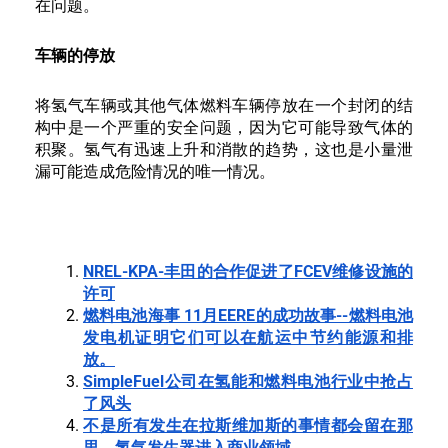
在问题。
车辆的停放
将氢气车辆或其他气体燃料车辆停放在一个封闭的结
构中是一个严重的安全问题，因为它可能导致气体的
积聚。氢气有迅速上升和消散的趋势，这也是小量泄
漏可能造成危险情况的唯一情况。
NREL-KPA-丰田的合作促进了FCEV维修设施的
许可
燃料电池海事 11月EERE的成功故事--燃料电池
发电机证明它们可以在航运中节约能源和排
放。
SimpleFuel公司在氢能和燃料电池行业中抢占
了风头
不是所有发生在拉斯维加斯的事情都会留在那
里。氢气发生器进入商业领域