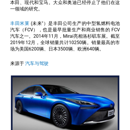
本田、现代和宝马。大众和奥迪已经停止了他们在这
一领域的研究。
丰田米莱
(未来"）是丰田公司生产的中型氢燃料电池
汽车（FCV），也是最早批量生产和商业销售的 FCV
汽车之一。2014年11月，Mirai亮相洛杉矶车展。截至
2019年12月，全球销量共计10250辆。销量最高的市
场为美国6200辆、日本3500辆、欧洲640辆。
来源于
汽车与驾驶