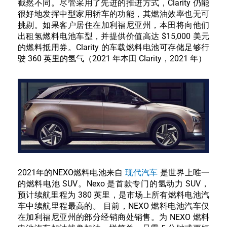
截然不同。尽管采用了先进的推进方式，Clarity 仍能
很好地发挥中型家用轿车的功能，其燃油效率也无可
挑剔。如果客户居住在加利福尼亚州，本田将向他们
出租氢燃料电池车型，并提供价值高达 $15,000 美元
的燃料抵用券。Clarity 的车载燃料电池可存储足够行
驶 360 英里的氢气（2021 年本田 Clarity，2021 年）
2021年的NEXO燃料电池来自
现代汽车
是世界上唯一
的燃料电池 SUV。Nexo 是首款专门的氢动力 SUV，
预计续航里程为 380 英里，是市场上所有燃料电池汽
车中续航里程最高的。 目前，NEXO 燃料电池汽车仅
在加利福尼亚州的部分经销商处销售。为 NEXO 燃料