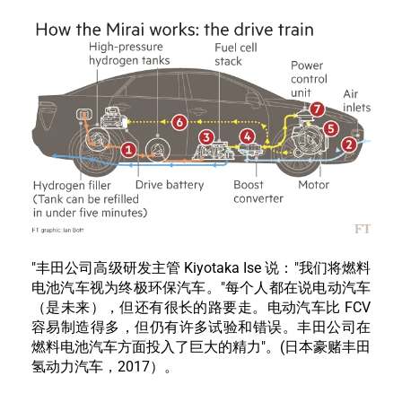
"丰田公司高级研发主管 Kiyotaka Ise 说："我们将燃料
电池汽车视为终极环保汽车。"每个人都在说电动汽车
（是未来），但还有很长的路要走。电动汽车比 FCV
容易制造得多，但仍有许多试验和错误。丰田公司在
燃料电池汽车方面投入了巨大的精力"。(日本豪赌丰田
氢动力汽车，2017）。