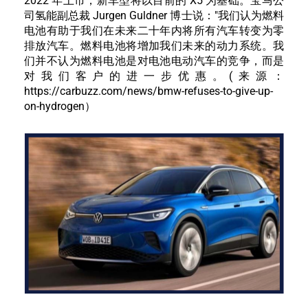
2022 年上市，新车型将以目前的 X5 为基础。宝马公
司氢能副总裁 Jurgen Guldner 博士说："我们认为燃料
电池有助于我们在未来二十年内将所有汽车转变为零
排放汽车。燃料电池将增加我们未来的动力系统。我
们并不认为燃料电池是对电池电动汽车的竞争，而是
对我们客户的进一步优惠。(来源：
https://carbuzz.com/news/bmw-refuses-to-give-up-
on-hydrogen）