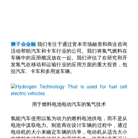
狮子会金融
我们专注于通过资本市场融资和商业咨询
活动帮助汽车和卡车行业的公司。我们将氢气燃料在
车辆中的应用概况放在一起。我们评估了在研究和开
发氢气在移动和运输行业的应用方面的重大投资，包
括汽车、卡车和多用途车辆。
用于燃料电池电动汽车的氢气技术
氢能汽车使用以氢为动力的燃料电池供电，而不是从
电池中汲取电力。制造商在设计车辆的过程中，通过
电动机的大小来确定车辆的功率，电动机从适当大小