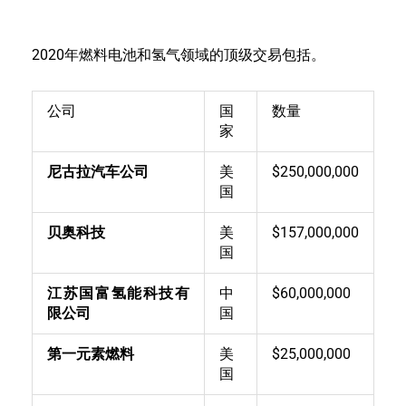
2020年燃料电池和氢气领域的顶级交易包括。
公司
国
数量
家
尼古拉汽车公司
美
$250,000,000
国
贝奥科技
美
$157,000,000
国
江苏国富氢能科技有
中
$60,000,000
限公司
国
第一元素燃料
美
$25,000,000
国