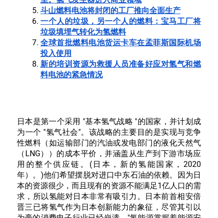
斗山燃料电池将封闭的工厂推向全面生产
一个人的垃圾，另一个人的燃料：宝马工厂将
垃圾填埋气转化为氢燃料
全球首批燃料电池货运卡车在孟菲斯国际机场
投入使用
新的培训资源为救援人员准备好应对氢气和燃
料电池的紧急情况
日本是第一个采用 "基本氢气战略 "的国家，并计划成
为一个 "氢气社会"。该战略的主要目的是实现与竞争
性燃料（如运输部门的汽油或发电部门的液化天然气
（LNG））的成本平价，并涵盖从生产到下游市场应
用的整个供应链。(日本，新的氢能国家，2020
年）。)他们希望摆脱对进口中东石油的依赖。因为日
本的资源很少，而且现有的资源不能满足1亿人口的需
求，所以氢能对日本非常有吸引力。日本前首相安倍
晋三已将氢气作为日本创新能力的象征，尽管其引以
为豪的消费电子行业已经崩溃。"氢能源掌握着能源安