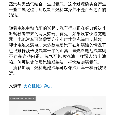
蒸汽与天然气结合，生成氢气。这个过程确实会产生
一些二氧化碳，所以氢气燃料本身并不是百分之百的
清洁。
随着电池电动汽车的兴起，汽车行业正在努力解决其
对驾驶者带来的两大弊端。首先，如果没有快速充电
器，电池汽车可能需要几个小时才能充满电；其次，
即使电池充满电，大多数电动汽车在加满油的情况下
也很难行驶传统汽车一半的距离。氢燃料电池汽车则
不存在这些问题。氢气可以像汽油一样泵入汽车油
箱。你可以像使用汽油或柴油一样快速加满氢气。一
旦油箱加满，燃料电池汽车可以像汽油车一样行驶很
远。
来源于
大众机械》杂志