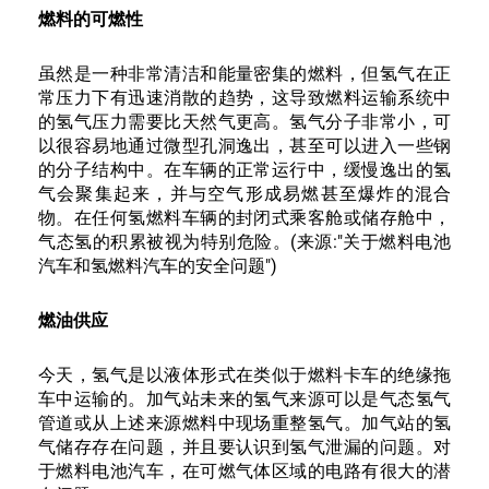
燃料的可燃性
虽然是一种非常清洁和能量密集的燃料，但氢气在正
常压力下有迅速消散的趋势，这导致燃料运输系统中
的氢气压力需要比天然气更高。氢气分子非常小，可
以很容易地通过微型孔洞逸出，甚至可以进入一些钢
的分子结构中。在车辆的正常运行中，缓慢逸出的氢
气会聚集起来，并与空气形成易燃甚至爆炸的混合
物。在任何氢燃料车辆的封闭式乘客舱或储存舱中，
气态氢的积累被视为特别危险。(来源:"关于燃料电池
汽车和氢燃料汽车的安全问题")
燃油供应
今天，氢气是以液体形式在类似于燃料卡车的绝缘拖
车中运输的。加气站未来的氢气来源可以是气态氢气
管道或从上述来源燃料中现场重整氢气。加气站的氢
气储存存在问题，并且要认识到氢气泄漏的问题。对
于燃料电池汽车，在可燃气体区域的电路有很大的潜