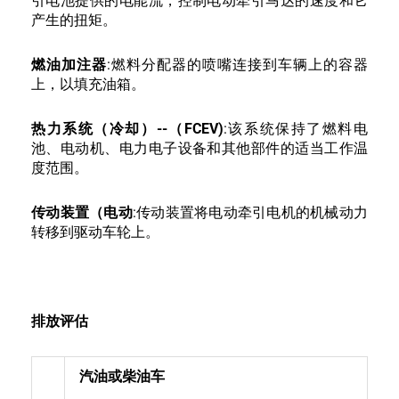
引电池提供的电能流，控制电动牵引马达的速度和它
产生的扭矩。
燃油加注器
:燃料分配器的喷嘴连接到车辆上的容器
上，以填充油箱。
热力系统（冷却）--（FCEV)
:该系统保持了燃料电
池、电动机、电力电子设备和其他部件的适当工作温
度范围。
传动装置（电动
:传动装置将电动牵引电机的机械动力
转移到驱动车轮上。
排放评估
汽油或柴油车