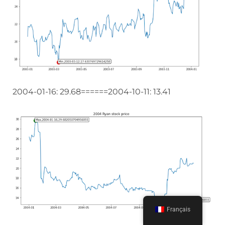
2004-01-16: 29.68======2004-10-11: 13.41
Français