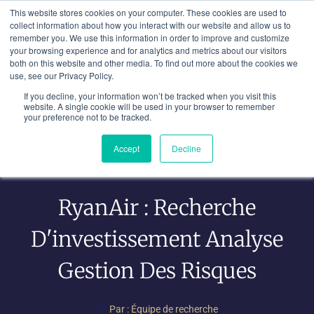
Aller
This website stores cookies on your computer. These cookies are used to
au
collect information about how you interact with our website and allow us to
remember you. We use this information in order to improve and customize
contenu
your browsing experience and for analytics and metrics about our visitors
both on this website and other media. To find out more about the cookies we
use, see our Privacy Policy.
If you decline, your information won’t be tracked when you visit this
website. A single cookie will be used in your browser to remember
your preference not to be tracked.
Accept
Decline
RyanAir : Recherche
D'investissement Analyse
Gestion Des Risques
Par :
Équipe de recherche