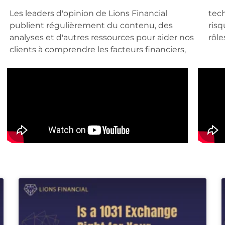
Les leaders d'opinion de Lions Financial
technologiques, sectoriels, de gestion des
publient régulièrement du contenu, des
risques et autres qui sont pertinents pour leurs
analyses et d'autres ressources pour aider nos
rôle
clients à comprendre les facteurs financiers,
Page
Page
Page
Page
Page