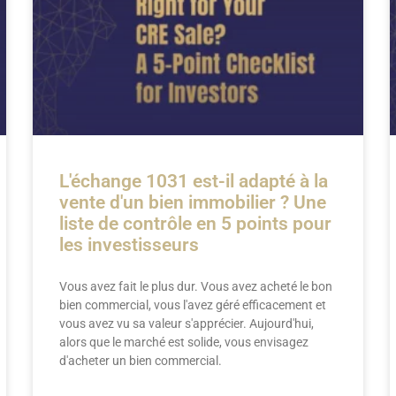
L'échange 1031 est-il adapté à la
vente d'un bien immobilier ? Une
liste de contrôle en 5 points pour
les investisseurs
Vous avez fait le plus dur. Vous avez acheté le bon
bien commercial, vous l'avez géré efficacement et
vous avez vu sa valeur s'apprécier. Aujourd'hui,
alors que le marché est solide, vous envisagez
d'acheter un bien commercial.