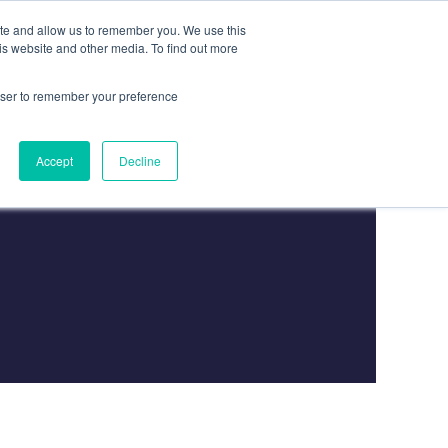
ite and allow us to remember you. We use this
is website and other media. To find out more
Contact
Nous Contacter
rowser to remember your preference
Accept
Decline