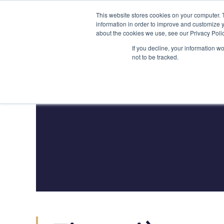
Aller
(212) 548-6201
service@lions.financial
45 Rockefeller 
This website stores cookies on your computer. 
au
information in order to improve and customize y
contenu
about the cookies we use, see our Privacy Polic
Accueil
Services
If you decline, your information w
not to be tracked.