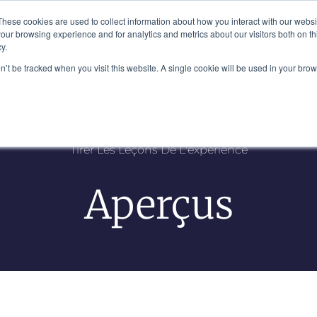
Plaza, New York, NY 10111
These cookies are used to collect information about how you interact with our webs
our browsing experience and for analytics and metrics about our visitors both on th
y.
Notre Équipe
Industries
Aperçus
on’t be tracked when you visit this website. A single cookie will be used in your b
Tirer Les Leçons De L'expérience
Aperçus