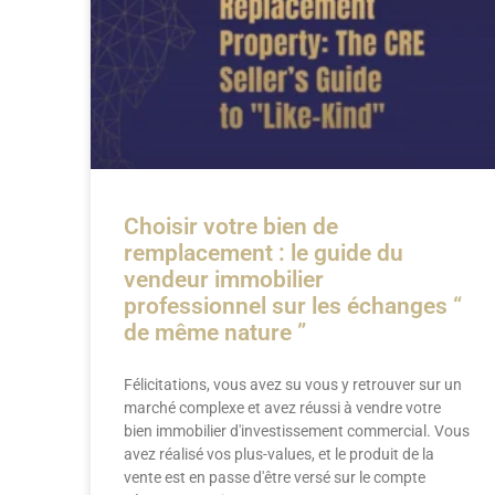
Choisir votre bien de
remplacement : le guide du
vendeur immobilier
professionnel sur les échanges “
de même nature ”
Félicitations, vous avez su vous y retrouver sur un
marché complexe et avez réussi à vendre votre
bien immobilier d'investissement commercial. Vous
avez réalisé vos plus-values, et le produit de la
vente est en passe d'être versé sur le compte