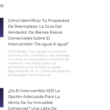
es
Cómo Identificar Tu Propiedad
De Reemplazo: La Guía Del
Vendedor De Bienes Raíces
Comerciales Sobre El
Intercambio “de Igual A Igual”
Felicidades, has sabido moverte en
un mercado complejo y has vendido
con éxito tu propiedad comercial de
inversión. Has asegurado tus
ganancias y los fondos se están
depositando en la cuenta de garantía
bloqueada. Pero antes de
¿Es El Intercambio 1031 La
Opción Adecuada Para La
Venta De Su Inmueble
Comercial? Una Lista De