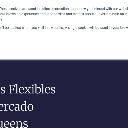
Plaza, Nueva York, NY 10111
These cookies are used to collect information about how you interact with our webs
our browsing experience and for analytics and metrics about our visitors both on th
y.
Nuestro Equipo
Industrias
Informació
on’t be tracked when you visit this website. A single cookie will be used in your b
s Flexibles
ercado
ueens