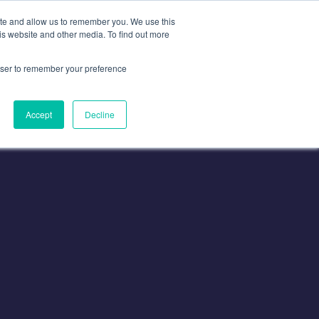
ite and allow us to remember you. We use this
is website and other media. To find out more
n
Contacte Con
Contacto
rowser to remember your preference
Accept
Decline