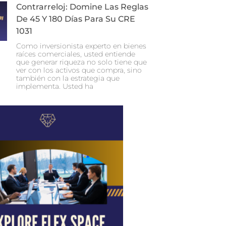
Contrarreloj: Domine Las Reglas
De 45 Y 180 Días Para Su CRE
1031
Como inversionista experto en bienes
raíces comerciales, usted entiende
que generar riqueza no solo tiene que
ver con los activos que compra, sino
también con la estrategia que
implementa. Usted ha