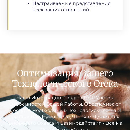
Настраиваемые представления
всех ваших отношений
Оптимизация Вашего
Технологического Стека
Наши Интеграции, Созданные С Учетом
Особенностей Вашей Работы, Обеспечивают
Доступ К Необходимым Технологиям, Когда И
Где Они Вам Нужны. Все, Что Вам Нужно Для
Цифрового Охвата И Взаимодействия - Все Из
Платформы EMoney.