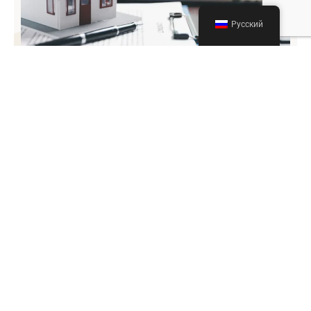
Русский
Шаг 01. Оценка И Стратегия
Все начинается с тщательного анализа ваших
активов и целей. Мы проводим комплексный
анализ недвижимости и финансового
состояния, чтобы установить ее
оптимальную рыночную стоимость. Затем
мы совместно с вами разрабатываем
индивидуальную стратегию продаж и график,
адаптированные к вашим конкретным целям.