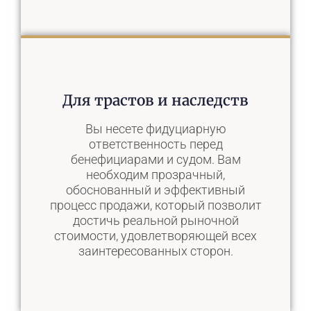
Наше решение
Для трастов и наследств
Мы действуем как продолжение
вашей команды. Наша строгая
Вы несете фидуциарную
система оценки рисков, глобальный
ответственность перед
охват рынка и конкурентный процесс
бенефициарами и судом. Вам
торгов разработаны с целью
необходим прозрачный,
превысить ваши целевые показатели
обоснованный и эффективный
рентабельности инвестиций и
процесс продажи, который позволит
обеспечить плавное и предсказуемое
достичь реальной рыночной
выполнение.
стоимости, удовлетворяющей всех
заинтересованных сторон.
Подробнее