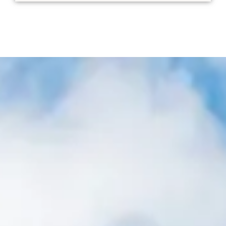
Наше решение
Мы предоставляем тщательные
оценки институционального качества
и надежный маркетинговый процесс,
который создает четкий,
поддающийся аудиту след. Мы
гарантируем, что вы выполните свои
фидуциарные обязанности,
максимально увеличив стоимость и
предоставив прозрачную отчетность.
Подробнее