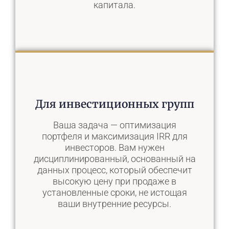
капитала.
Наше решение
Для инвестиционных групп
Мы предоставляем
высококачественные
Ваша задача — оптимизация
конфиденциальные консультации.
портфеля и максимизация IRR для
Мы занимаемся всем процессом — от
инвесторов. Вам нужен
тщательного финансового анализа
дисциплинированный, основанный на
до дискретного маркетинга — чтобы
данных процесс, который обеспечит
обеспечить ваше финансовое
высокую цену при продаже в
будущее и сохранить ваше наследие.
установленные сроки, не истощая
ваши внутренние ресурсы.
Подробнее