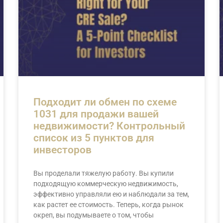
Подходит ли обмен по схеме
1031 для продажи вашей
недвижимости? Контрольный
список из 5 пунктов для
инвесторов
Вы проделали тяжелую работу. Вы купили
подходящую коммерческую недвижимость,
эффективно управляли ею и наблюдали за тем,
как растет ее стоимость. Теперь, когда рынок
окреп, вы подумываете о том, чтобы