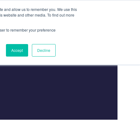
ite and allow us to remember you. We use this
is website and other media. To find out more
Связаться С
Связаться С Нами
rowser to remember your preference
Accept
Decline