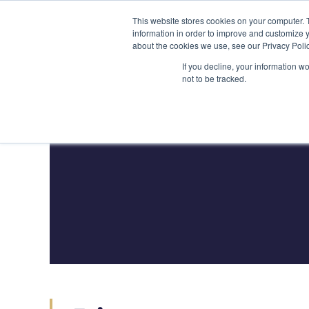
Перейти
(212) 548-6201
service@lions.financial
45 Rockefeller
This website stores cookies on your computer. 
к
information in order to improve and customize y
содержимому
about the cookies we use, see our Privacy Polic
Главная
Услуги
If you decline, your information w
not to be tracked.