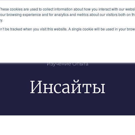
 Plaza, Нью-Йорк, NY 10111
These cookies are used to collect information about how you interact with our webs
our browsing experience and for analytics and metrics about our visitors both on th
y.
Наша Команда
Отрасли
Инсайты
on’t be tracked when you visit this website. A single cookie will be used in your b
Изучение Опыта
Инсайты