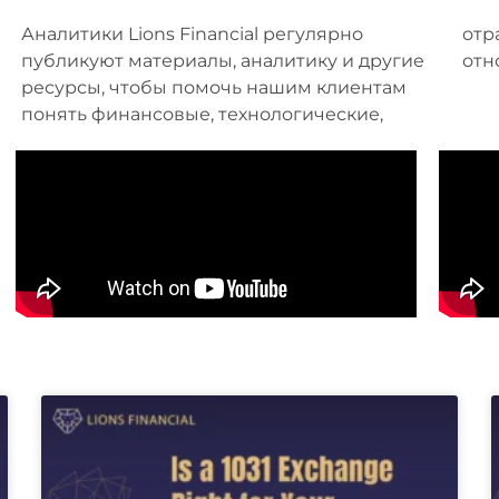
Аналитики Lions Financial регулярно
отраслевые, рисковые и другие факторы,
публикуют материалы, аналитику и другие
отн
ресурсы, чтобы помочь нашим клиентам
понять финансовые, технологические,
Страница
Страница
Страница
Страница
Страница