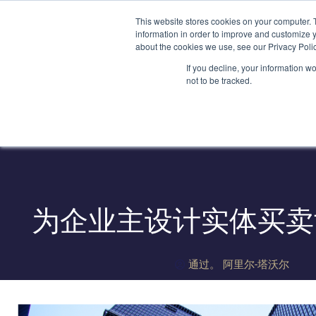
跳
(212) 548-6201
service@lions.financial
纽约州纽约市洛克
This website stores cookies on your computer. 
至
information in order to improve and customize y
内
about the cookies we use, see our Privacy Polic
容
首页
If you decline, your information w
not to be tracked.
为企业主设计实体买卖
通过。
阿里尔-塔沃尔