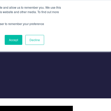
ite and allow us to remember you. We use this
is website and other media. To find out more
联系我们
联系我们
rowser to remember your preference
Accept
Decline