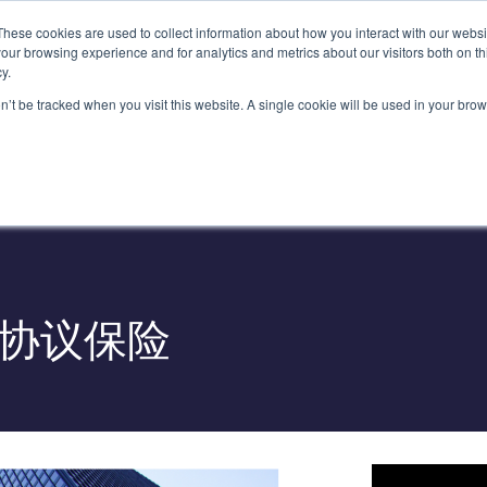
菲勒广场45号，邮编10111
These cookies are used to collect information about how you interact with our webs
our browsing experience and for analytics and metrics about our visitors both on th
y.
服务
我们的团队
行业
洞察力
on’t be tracked when you visit this website. A single cookie will be used in your b
协议保险